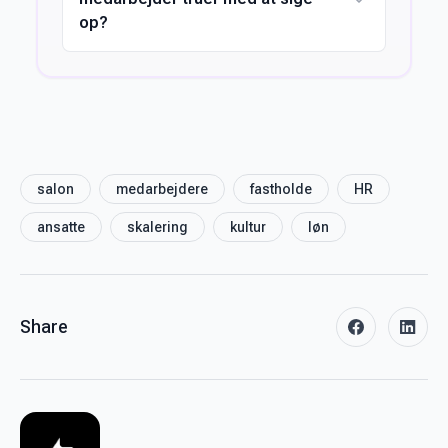
op?
salon
medarbejdere
fastholde
HR
ansatte
skalering
kultur
løn
Share
facebook
linke