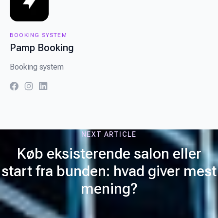
BOOKING SYSTEM
Pamp Booking
Booking system
facebook
instagram
linkedin
NEXT ARTICLE
Køb eksisterende salon eller
start fra bunden: hvad giver mest
mening?