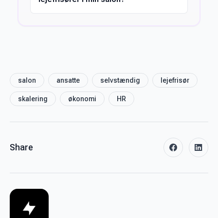
salon
ansatte
selvstændig
lejefrisør
skalering
økonomi
HR
Share
facebook
linke