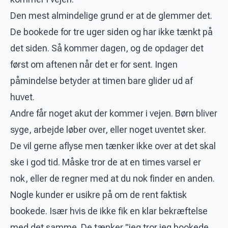
Den mest almindelige grund er at de glemmer det.
De bookede for tre uger siden og har ikke tænkt på
det siden. Så kommer dagen, og de opdager det
først om aftenen når det er for sent. Ingen
påmindelse betyder at timen bare glider ud af
huvet.
Andre får noget akut der kommer i vejen. Børn bliver
syge, arbejde løber over, eller noget uventet sker.
De vil gerne aflyse men tænker ikke over at det skal
ske i god tid. Måske tror de at en times varsel er
nok, eller de regner med at du nok finder en anden.
Nogle kunder er usikre på om de rent faktisk
bookede. Især hvis de ikke fik en klar bekræftelse
med det samme. De tænker "jeg tror jeg bookede