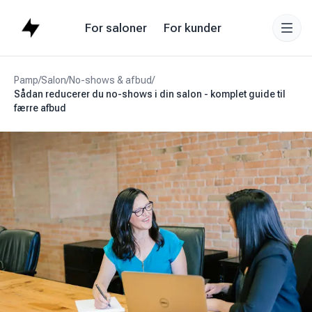
For saloner
For kunder
Pamp
/
Salon
/
No-shows & afbud
/
Sådan reducerer du no-shows i din salon - komplet guide til
færre afbud