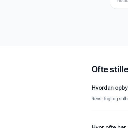
Ofte stil
Hvordan opbyg
Rens, fugt og solb
Hvor ofte bør