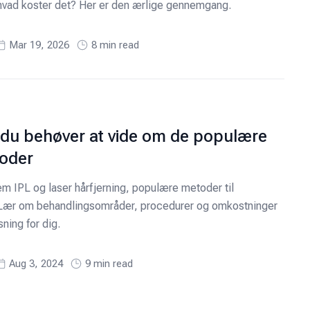
g hvad koster det? Her er den ærlige gennemgang.
Mar 19, 2026
8
min read
t du behøver at vide om de populære
toder
m IPL og laser hårfjerning, populære metoder til
 Lær om behandlingsområder, procedurer og omkostninger
sning for dig.
Aug 3, 2024
9
min read