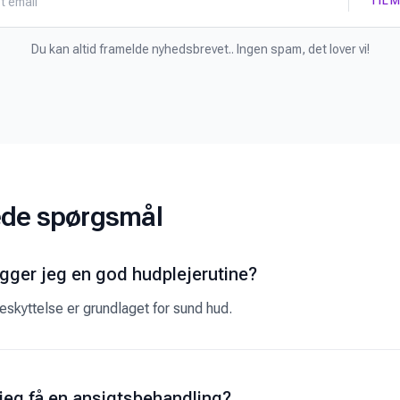
TIL
Du kan altid framelde nyhedsbrevet.. Ingen spam, det lover vi!
lede spørgsmål
ger jeg en god hudplejerutine?
eskyttelse er grundlaget for sund hud.
 jeg få en ansigtsbehandling?